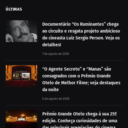
ÚLTIMAS
Documentário “Os Ruminantes” chega
ao circuito e resgata projeto ambicioso
do cineasta Luiz Sergio Person. Veja os
detalhes!
7 de agosto de 2026
“O Agente Secreto” e “Manas” são
consagrados com o Prêmio Grande
Otelo de Melhor Filme; veja destaques
da noite
5 de agosto de 2026
Prêmio Grande Otelo chega à sua 25ª
edição. Conheça curiosidades de uma
das principais premiações do cinema