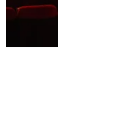
Em sua 25ª edição, Prêmio
Grande Otelo trará
lembranças de edições
passadas e presença
luxuosa de Ney Matogrosso
CINEMA E TV
4 de agosto de 2026