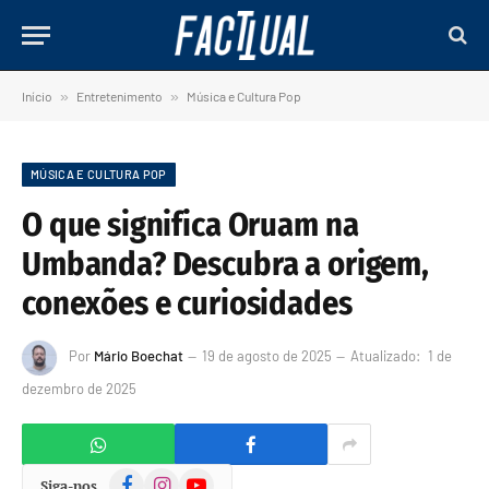
Início
»
Entretenimento
»
Música e Cultura Pop
MÚSICA E CULTURA POP
O que significa Oruam na
Umbanda? Descubra a origem,
conexões e curiosidades
Por
Mário Boechat
19 de agosto de 2025
Atualizado:
1 de
dezembro de 2025
Facebook
Instagram
YouTube
Siga-nos