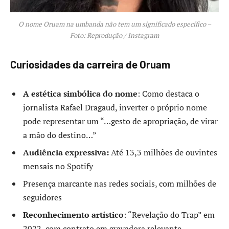
O nome Oruam na umbanda não tem um significado específico –
Foto: Reprodução / Instagram
Curiosidades da carreira de Oruam
A estética simbólica do nome
: Como destaca o
jornalista Rafael Dragaud, inverter o próprio nome
pode representar um “…gesto de apropriação, de virar
a mão do destino…”
Audiência expressiva:
Até 13,3 milhões de ouvintes
mensais no Spotify
Presença marcante nas redes sociais, com milhões de
seguidores
Reconhecimento artístico
: “Revelação do Trap” em
2022, com contrato em gravadora relevante