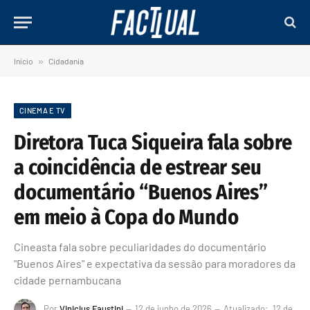
Início
»
Cidadania
CINEMA E TV
Diretora Tuca Siqueira fala sobre
a coincidência de estrear seu
documentário “Buenos Aires”
em meio à Copa do Mundo
Cineasta fala sobre peculiaridades do documentário
"Buenos Aires" e expectativa da sessão para moradores da
cidade pernambucana
Por
Vinicius Faustini
12 de junho de 2026
Atualizado:
12 de