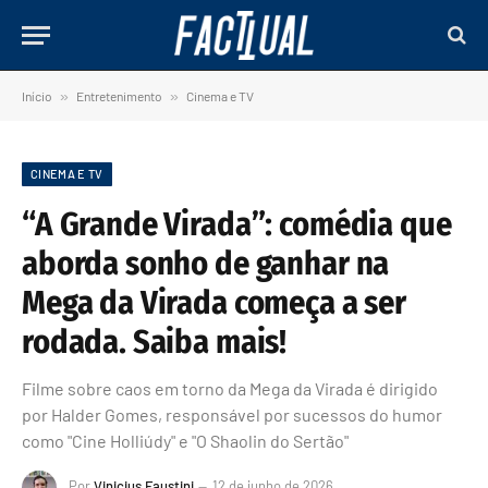
Início
»
Entretenimento
»
Cinema e TV
CINEMA E TV
“A Grande Virada”: comédia que
aborda sonho de ganhar na
Mega da Virada começa a ser
rodada. Saiba mais!
Filme sobre caos em torno da Mega da Virada é dirigido
por Halder Gomes, responsável por sucessos do humor
como "Cine Holliúdy" e "O Shaolin do Sertão"
Por
Vinicius Faustini
12 de junho de 2026