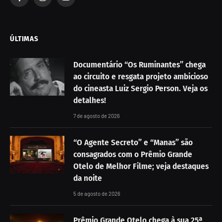
Facebook
Instagram
YouTube
ÚLTIMAS
Documentário “Os Ruminantes” chega
ao circuito e resgata projeto ambicioso
do cineasta Luiz Sergio Person. Veja os
detalhes!
7 de agosto de 2026
“O Agente Secreto” e “Manas” são
consagrados com o Prêmio Grande
Otelo de Melhor Filme; veja destaques
da noite
5 de agosto de 2026
Prêmio Grande Otelo chega à sua 25ª