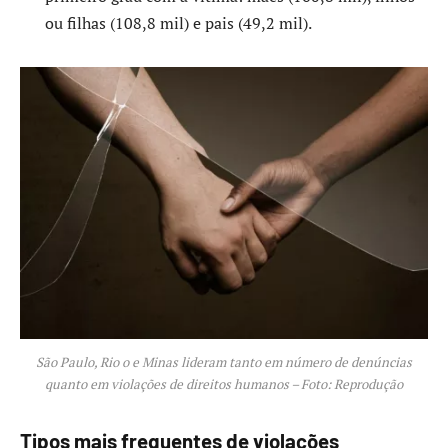
ou filhas (108,8 mil) e pais (49,2 mil).
São Paulo, Rio o e Minas lideram tanto em número de denúncias
quanto em violações de direitos humanos – Foto: Reprodução
Tipos mais frequentes de violações