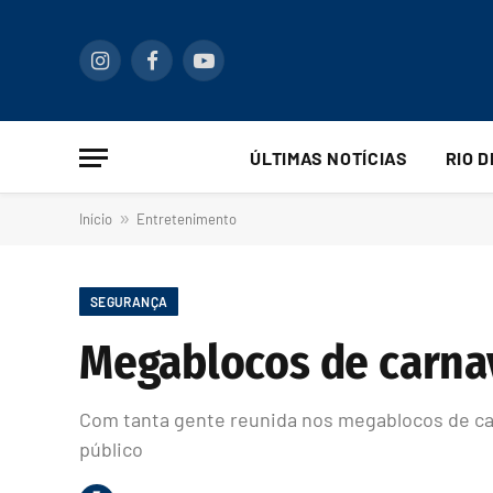
Instagram
Facebook
YouTube
ÚLTIMAS NOTÍCIAS
RIO 
Início
»
Entretenimento
SEGURANÇA
Megablocos de carnav
Com tanta gente reunida nos megablocos de ca
público