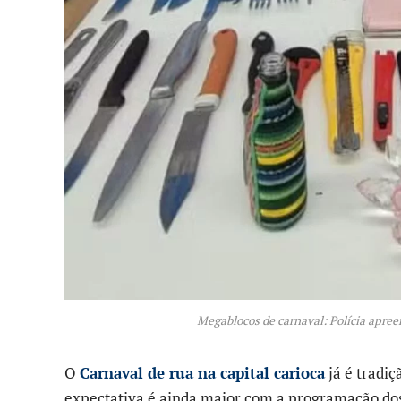
Megablocos de carnaval: Polícia apree
O
Carnaval de rua na capital carioca
já é tradiç
expectativa é ainda maior com a programação do