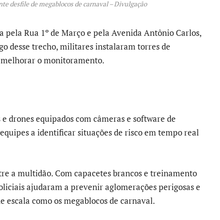
te desfile de megablocos de carnaval – Divulgação
sa pela Rua 1º de Março e pela Avenida Antônio Carlos,
o desse trecho, militares instalaram torres de
a melhorar o monitoramento.
s e drones equipados com câmeras e software de
quipes a identificar situações de risco em tempo real
ntre a multidão. Com capacetes brancos e treinamento
policiais ajudaram a prevenir aglomerações perigosas e
e escala como os megablocos de carnaval.