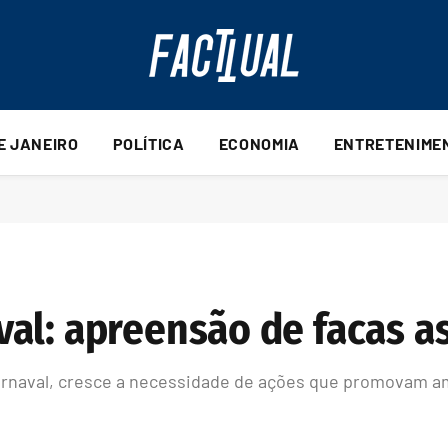
DE JANEIRO
POLÍTICA
ECONOMIA
ENTRETENIME
al: apreensão de facas a
rnaval, cresce a necessidade de ações que promovam a