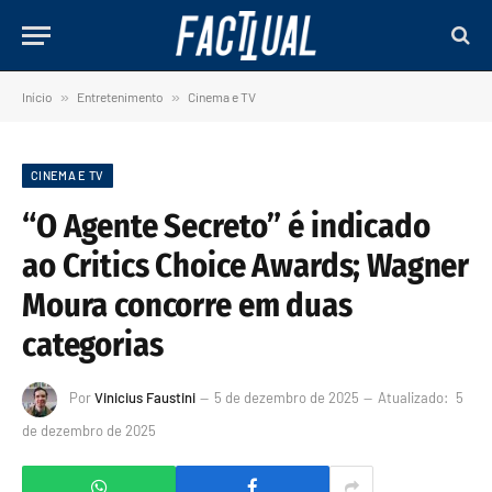
Início
»
Entretenimento
»
Cinema e TV
CINEMA E TV
“O Agente Secreto” é indicado
ao Critics Choice Awards; Wagner
Moura concorre em duas
categorias
Por
Vinicius Faustini
5 de dezembro de 2025
Atualizado:
5
de dezembro de 2025