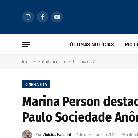
Instagram
Facebook
YouTube
ÚLTIMAS NOTÍCIAS
RIO 
Início
»
Entretenimento
»
Cinema e TV
CINEMA E TV
Marina Person destac
Paulo Sociedade Anô
Por
Vinicius Faustini
7 de dezembro de 2025
Atualizad