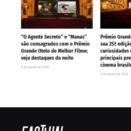
“O Agente Secreto” e “Manas”
Prêmio Grand
são consagrados com o Prêmio
sua 25ª ediçã
Grande Otelo de Melhor Filme;
curiosidades
veja destaques da noite
principais pr
cinema brasil
5 de agosto de 2026
4 de agosto de 2026