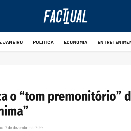
DE JANEIRO
POLÍTICA
ECONOMIA
ENTRETENIME
a o “tom premonitório” d
nima”
o:
7 de dezembro de 2025