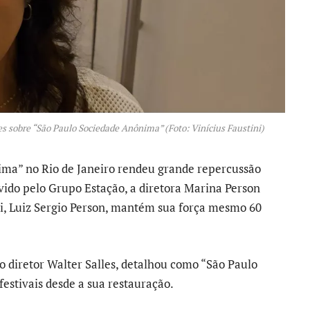
es sobre “São Paulo Sociedade Anônima” (Foto: Vinícius Faustini)
nima” no Rio de Janeiro rendeu grande repercussão
do pelo Grupo Estação, a diretora Marina Person
ai, Luiz Sergio Person, mantém sua força mesmo 60
o diretor Walter Salles, detalhou como “São Paulo
stivais desde a sua restauração.