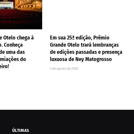
e Otelo chega à
Em sua 25ª edição, Prêmio
o. Conheça
Grande Otelo trará lembranças
 de uma das
de edições passadas e presença
emiações do
luxuosa de Ney Matogrosso
eiro!
4 de agosto de 2026
ÚLTIMAS