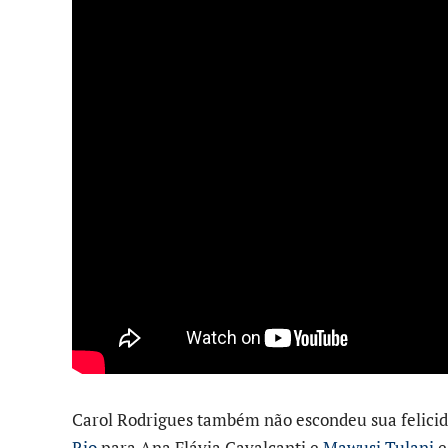
Carol Rodrigues também não escondeu sua felicid
Rio
para Ana Flávia Cavalcanti e
Mawusi Tulani
e