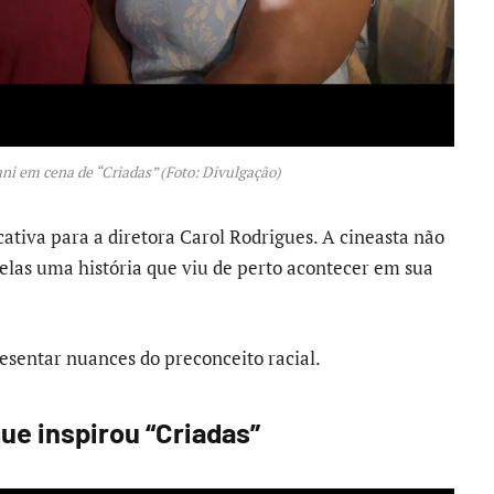
ni em cena de “Criadas” (Foto: Divulgação)
cativa para a diretora Carol Rodrigues. A cineasta não
telas uma história que viu de perto acontecer em sua
esentar nuances do preconceito racial.
que inspirou “Criadas”