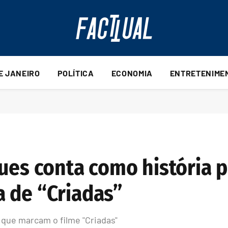
DE JANEIRO
POLÍTICA
ECONOMIA
ENTRETENIME
gues conta como história 
 de “Criadas”
 que marcam o filme "Criadas"