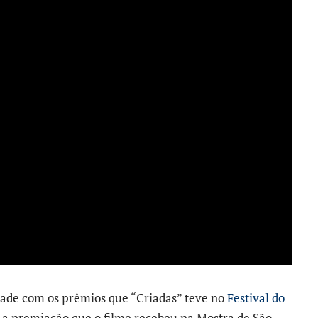
ade com os prêmios que “Criadas” teve no
Festival do
 a premiação que o filme recebeu na Mostra de São