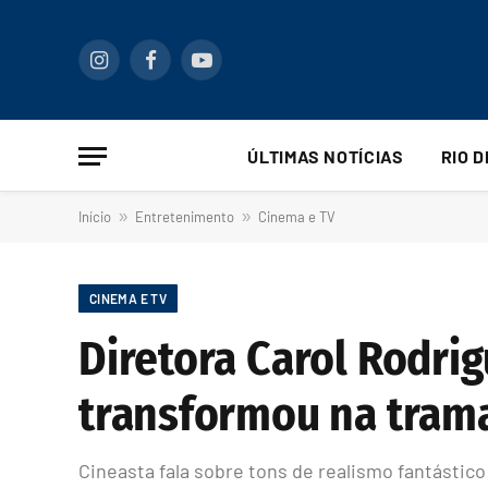
Instagram
Facebook
YouTube
ÚLTIMAS NOTÍCIAS
RIO 
Início
»
Entretenimento
»
Cinema e TV
CINEMA E TV
Diretora Carol Rodri
transformou na trama
Cineasta fala sobre tons de realismo fantástico