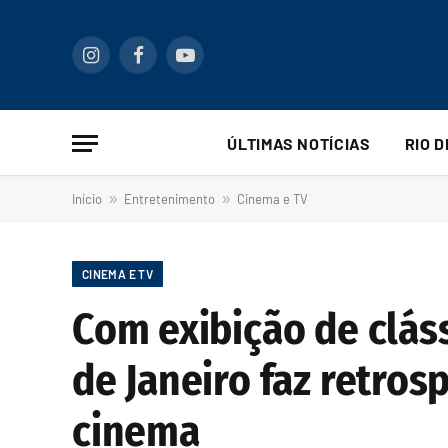
Instagram
Facebook
YouTube
ÚLTIMAS NOTÍCIAS
RIO 
Início
»
Entretenimento
»
Cinema e TV
CINEMA E TV
Com exibição de cláss
de Janeiro faz retros
cinema