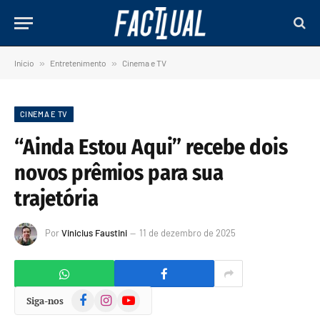
Início
»
Entretenimento
»
Cinema e TV
CINEMA E TV
“Ainda Estou Aqui” recebe dois
novos prêmios para sua
trajetória
Por
Vinicius Faustini
11 de dezembro de 2025
Facebook
Instagram
YouTube
Siga-nos