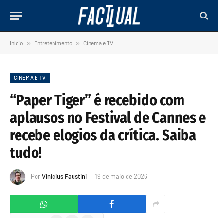
Início
»
Entretenimento
»
Cinema e TV
CINEMA E TV
“Paper Tiger” é recebido com
aplausos no Festival de Cannes e
recebe elogios da crítica. Saiba
tudo!
Por
Vinicius Faustini
19 de maio de 2026