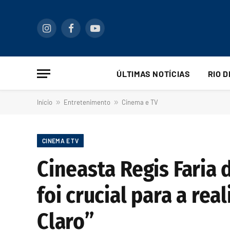
Instagram
Facebook
YouTube
ÚLTIMAS NOTÍCIAS
RIO 
Início
»
Entretenimento
»
Cinema e TV
CINEMA E TV
Cineasta Regis Faria 
foi crucial para a rea
Claro”