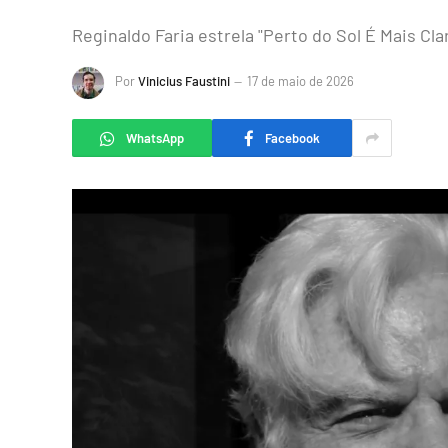
Reginaldo Faria estrela "Perto do Sol É Mais Cl
Por
Vinicius Faustini
17 de maio de 2026
WhatsApp
Facebook