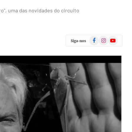
aro", uma das novidades do circuito
Facebook
Instagram
YouTube
Siga-nos