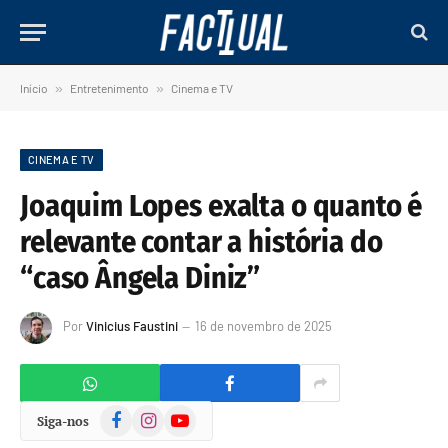
Início
»
Entretenimento
»
Cinema e TV
CINEMA E TV
Joaquim Lopes exalta o quanto é
relevante contar a história do
“caso Ângela Diniz”
Por
Vinicius Faustini
16 de novembro de 2025
Facebook
Instagram
YouTube
Siga-nos