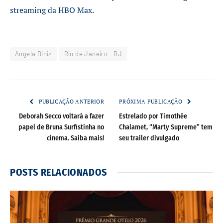
streaming da HBO Max
.
Angela Diniz
Rio de Janeiro - RJ
PUBLICAÇÃO ANTERIOR
PRÓXIMA PUBLICAÇÃO
Deborah Secco voltará a fazer
Estrelado por Timothée
papel de Bruna Surfistinha no
Chalamet, “Marty Supreme” tem
cinema. Saiba mais!
seu trailer divulgado
POSTS
RELACIONADOS