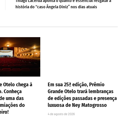
Thiago Lacerda aponta o quanto é essencial resgatar a
história do “caso Ângela Diniz” nos dias atuais
e Otelo chega à
Em sua 25ª edição, Prêmio
o. Conheça
Grande Otelo trará lembranças
 de uma das
de edições passadas e presença
emiações do
luxuosa de Ney Matogrosso
eiro!
4 de agosto de 2026