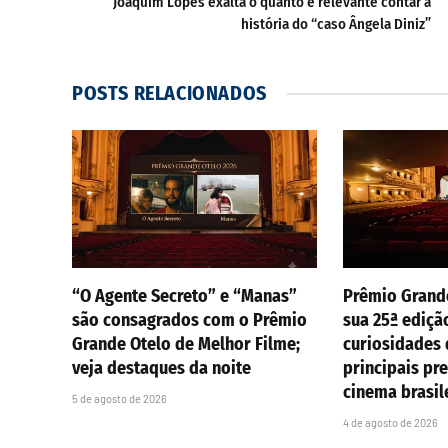
Joaquim Lopes exalta o quanto é relevante contar a
história do “caso Ângela Diniz”
POSTS
RELACIONADOS
“O Agente Secreto” e “Manas”
Prêmio Grand
são consagrados com o Prêmio
sua 25ª ediçã
Grande Otelo de Melhor Filme;
curiosidades
veja destaques da noite
principais pr
cinema brasil
5 de agosto de 2026
4 de agosto de 2026