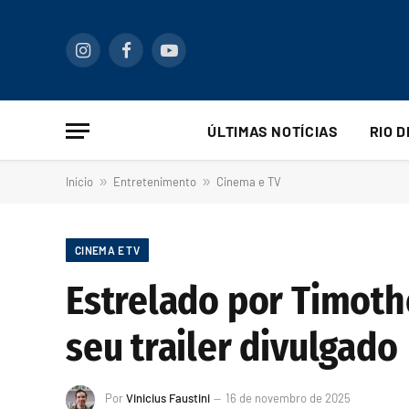
Instagram
Facebook
YouTube
ÚLTIMAS NOTÍCIAS
RIO 
Início
»
Entretenimento
»
Cinema e TV
CINEMA E TV
Estrelado por Timot
seu trailer divulgado
Por
Vinicius Faustini
16 de novembro de 2025