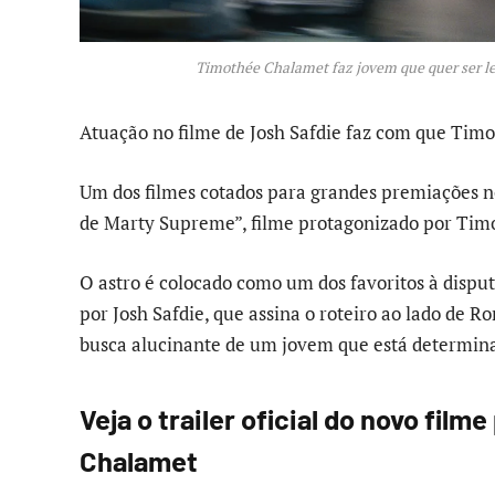
Timothée Chalamet faz jovem que quer ser le
Atuação no filme de Josh Safdie faz com que Tim
Um dos filmes cotados para grandes premiações no
de Marty Supreme”, filme protagonizado por Tim
O astro é colocado como um dos favoritos à disput
por Josh Safdie, que assina o roteiro ao lado de R
busca alucinante de um jovem que está determina
Veja o trailer oficial do novo fil
Chalamet