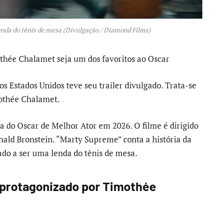
nda do tênis de mesa (Divulgação / Diamond Films)
othée Chalamet seja um dos favoritos ao Oscar
s Estados Unidos teve seu trailer divulgado. Trata-se
othée Chalamet.
a do Oscar de Melhor Ator em 2026. O filme é dirigido
onald Bronstein. “Marty Supreme” conta a história da
do a ser uma lenda do tênis de mesa.
me protagonizado por Timothée