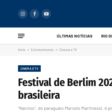
Instagram
Facebook
YouTube
ÚLTIMAS NOTÍCIAS
RIO 
Início
»
Entretenimento
»
Cinema e TV
CINEMA E TV
Festival de Berlim 2
brasileira
"Narciso", do paraguaio Marcelo Martinessi, é