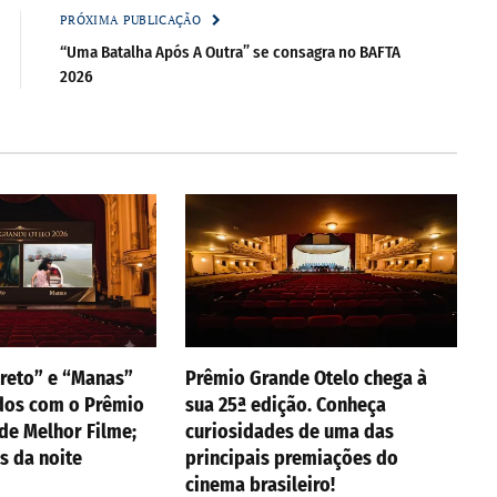
PRÓXIMA PUBLICAÇÃO
“Uma Batalha Após A Outra” se consagra no BAFTA
2026
reto” e “Manas”
Prêmio Grande Otelo chega à
dos com o Prêmio
sua 25ª edição. Conheça
de Melhor Filme;
curiosidades de uma das
s da noite
principais premiações do
cinema brasileiro!