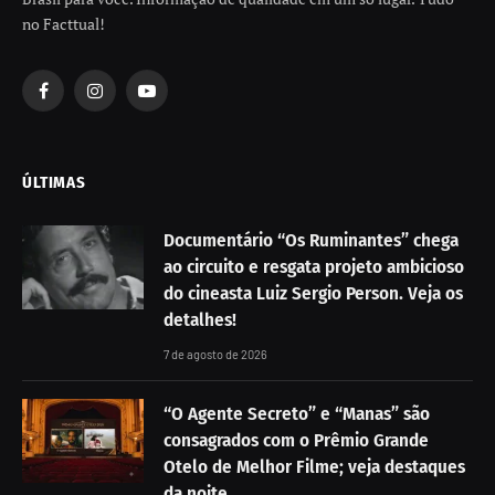
no Facttual!
Facebook
Instagram
YouTube
ÚLTIMAS
Documentário “Os Ruminantes” chega
ao circuito e resgata projeto ambicioso
do cineasta Luiz Sergio Person. Veja os
detalhes!
7 de agosto de 2026
“O Agente Secreto” e “Manas” são
consagrados com o Prêmio Grande
Otelo de Melhor Filme; veja destaques
da noite