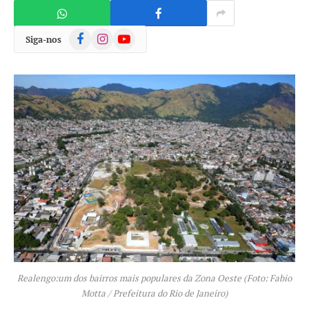
Facebook
Instagram
YouTube
Siga-nos
Realengo:um dos bairros mais populares da Zona Oeste (Foto: Fabio
Motta / Prefeitura do Rio de Janeiro)