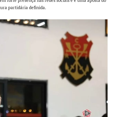
 tem forte presença nas redes sociais e é uma aposta do
ura partidária definida.