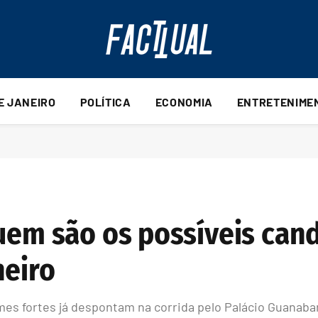
DE JANEIRO
POLÍTICA
ECONOMIA
ENTRETENIME
quem são os possíveis can
neiro
es fortes já despontam na corrida pelo Palácio Guanaba