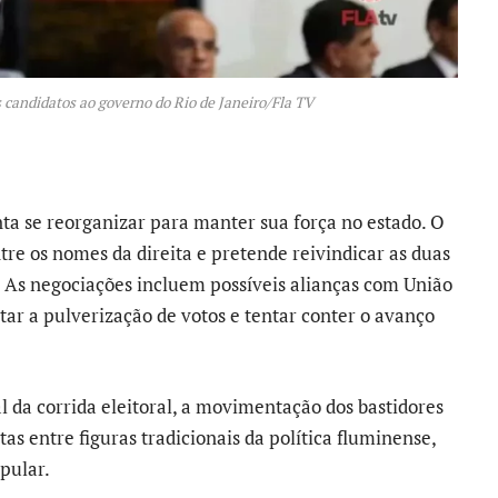
 candidatos ao governo do Rio de Janeiro/Fla TV
nta se reorganizar para manter sua força no estado. O
re os nomes da direita e pretende reivindicar as duas
 As negociações incluem possíveis alianças com União
itar a pulverização de votos e tentar conter o avanço
al da corrida eleitoral, a movimentação dos bastidores
as entre figuras tradicionais da política fluminense,
pular.