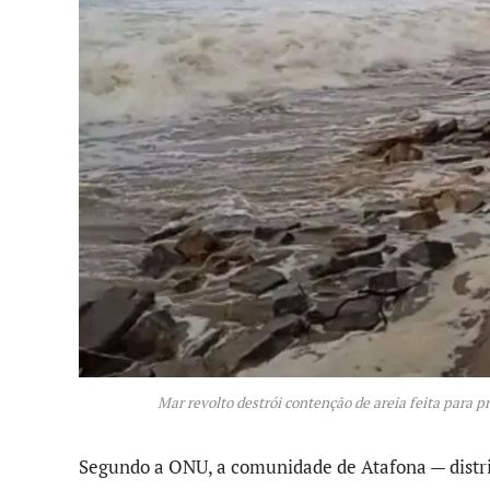
Mar revolto destrói contenção de areia feita para p
Segundo a ONU, a comunidade de Atafona — distri