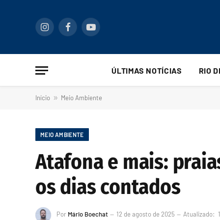
Instagram
Facebook
YouTube
ÚLTIMAS NOTÍCIAS
RIO 
Início
»
Meio Ambiente
MEIO AMBIENTE
Atafona e mais: praia
os dias contados
Por
Mário Boechat
12 de agosto de 2025
Atualizado: