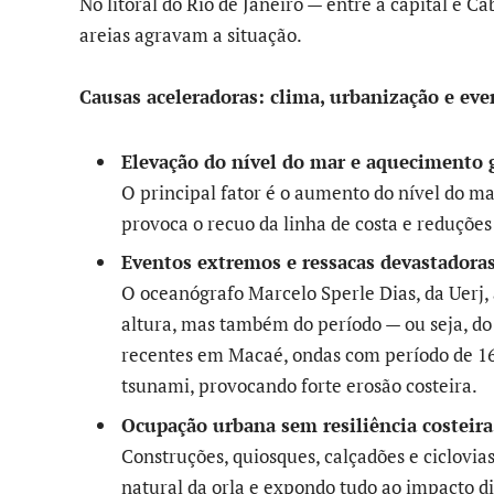
No litoral do Rio de Janeiro — entre a capital e 
areias agravam a situação.
Causas aceleradoras: clima, urbanização e ev
Elevação do nível do mar e aquecimento 
O principal fator é o aumento do nível do ma
provoca o recuo da linha de costa e reduções 
Eventos extremos e ressacas devastadora
O oceanógrafo Marcelo Sperle Dias, da Uerj,
altura, mas também do período — ou seja, d
recentes em Macaé, ondas com período de 16
tsunami, provocando forte erosão costeira.
Ocupação urbana sem resiliência costeira
Construções, quiosques, calçadões e ciclovi
natural da orla e expondo tudo ao impacto 