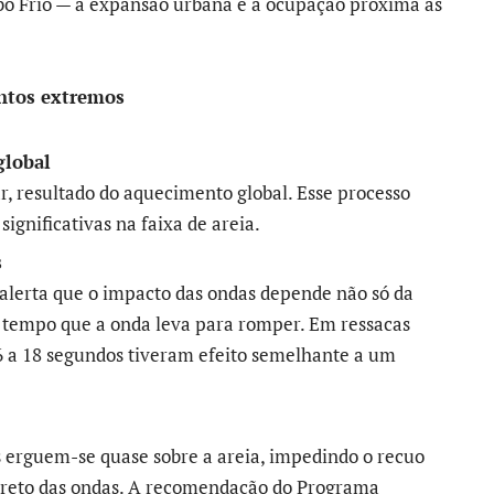
Cabo Frio — a expansão urbana e a ocupação próxima às
entos extremos
global
r, resultado do aquecimento global. Esse processo
significativas na faixa de areia.
s
 alerta que o impacto das ondas depende não só da
o tempo que a onda leva para romper. Em ressacas
 a 18 segundos tiveram efeito semelhante a um
as erguem-se quase sobre a areia, impedindo o recuo
direto das ondas. A recomendação do Programa