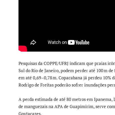
Pesquisas da COPPE/UFRJ indicam que praias icô
Sul do Rio de Janeiro, podem perder até 100 m de
em até 0,69–0,78 m. Copacabana já perdeu 10% da
Rodrigo de Freitas poderão sofrer inundações pe
A perda estimada de até 80 metros em Ipanema, L
de manguezais na APA de Guapimirim, serve como
Goytacazes.