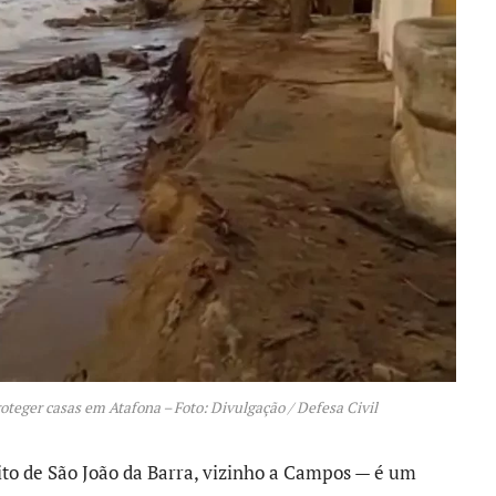
roteger casas em Atafona – Foto: Divulgação / Defesa Civil
to de São João da Barra, vizinho a Campos — é um