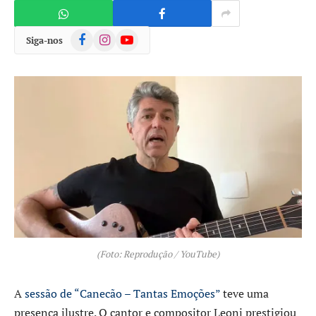
Facebook
Instagram
YouTube
Siga-nos
(Foto: Reprodução / YouTube)
A
sessão de “Canecão – Tantas Emoções”
teve uma
presença ilustre. O cantor e compositor Leoni prestigiou