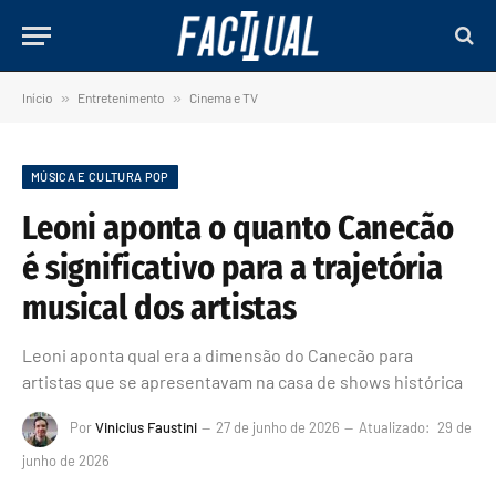
Início
»
Entretenimento
»
Cinema e TV
MÚSICA E CULTURA POP
Leoni aponta o quanto Canecão
é significativo para a trajetória
musical dos artistas
Leoni aponta qual era a dimensão do Canecão para
artistas que se apresentavam na casa de shows histórica
Por
Vinicius Faustini
27 de junho de 2026
Atualizado:
29 de
junho de 2026