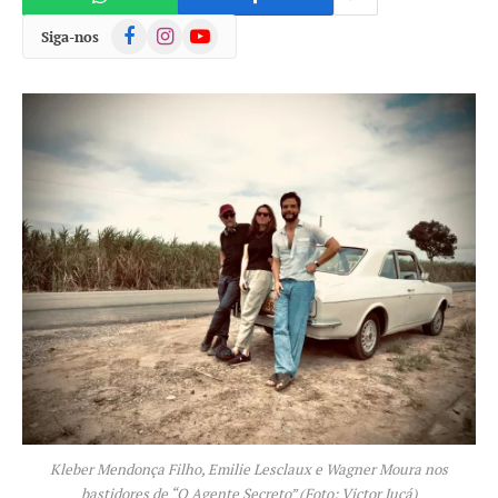
Facebook
Instagram
YouTube
Siga-nos
Kleber Mendonça Filho, Emilie Lesclaux e Wagner Moura nos
bastidores de “O Agente Secreto” (Foto: Victor Jucá)