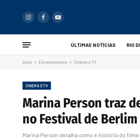
Instagram
Facebook
YouTube
ÚLTIMAS NOTÍCIAS
RIO 
Início
»
Entretenimento
»
Cinema e TV
CINEMA E TV
Marina Person traz de
no Festival de Berlim
Marina Person detalha como é história do filme 