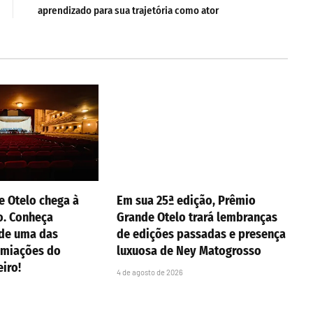
aprendizado para sua trajetória como ator
e Otelo chega à
Em sua 25ª edição, Prêmio
o. Conheça
Grande Otelo trará lembranças
 de uma das
de edições passadas e presença
emiações do
luxuosa de Ney Matogrosso
eiro!
4 de agosto de 2026