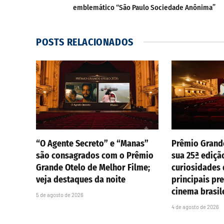
emblemático “São Paulo Sociedade Anônima”
POSTS
RELACIONADOS
“O Agente Secreto” e “Manas”
Prêmio Grand
são consagrados com o Prêmio
sua 25ª ediçã
Grande Otelo de Melhor Filme;
curiosidades
veja destaques da noite
principais pr
cinema brasil
5 de agosto de 2026
4 de agosto de 2026