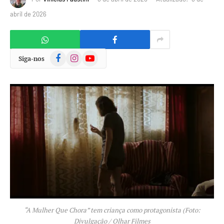
abril de 2026
Facebook
Instagram
YouTube
Siga-nos
“A Mulher Que Chora” tem criança como protagonista (Foto:
Divulgação / Olhar Filmes