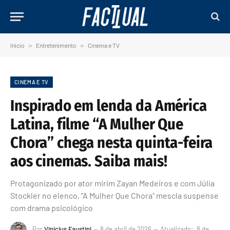
Início
»
Entretenimento
»
Cinema e TV
CINEMA E TV
Inspirado em lenda da América
Latina, filme “A Mulher Que
Chora” chega nesta quinta-feira
aos cinemas. Saiba mais!
Protagonizado por ator mirim Zayan Medeiros e com Júlia
Stockler no elenco, "A Mulher Que Chora" mescla suspense
com drama psicológico
Por
Vinicius Faustini
8 de abril de 2026
Atualizado:
8 de