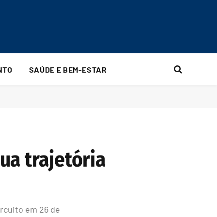
NTO
SAÚDE E BEM-ESTAR
a trajetória
ircuito em 26 de