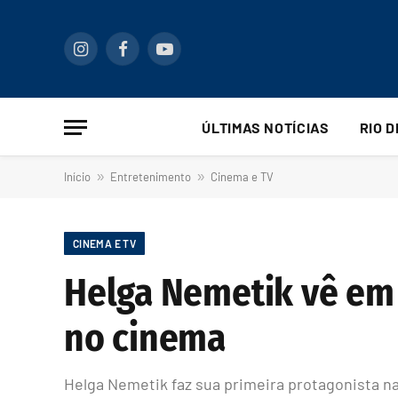
Instagram
Facebook
YouTube
ÚLTIMAS NOTÍCIAS
RIO 
Início
»
Entretenimento
»
Cinema e TV
CINEMA E TV
Helga Nemetik vê em 
no cinema
Helga Nemetik faz sua primeira protagonista nas