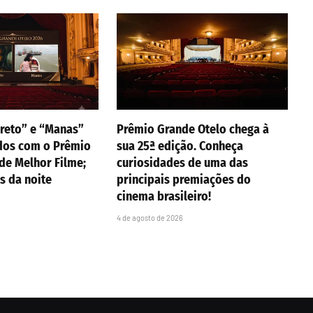
reto” e “Manas”
Prêmio Grande Otelo chega à
dos com o Prêmio
sua 25ª edição. Conheça
de Melhor Filme;
curiosidades de uma das
s da noite
principais premiações do
cinema brasileiro!
4 de agosto de 2026