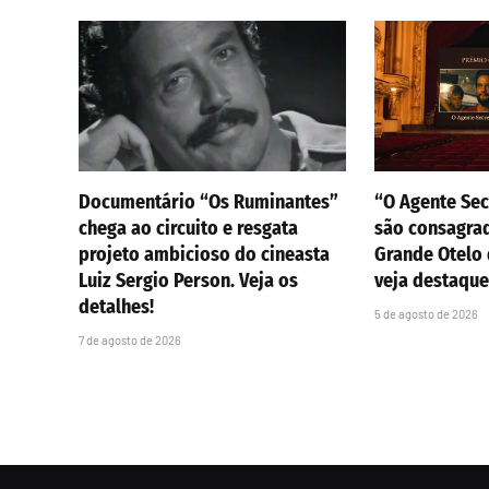
Documentário “Os Ruminantes”
“O Agente Sec
chega ao circuito e resgata
são consagra
projeto ambicioso do cineasta
Grande Otelo 
Luiz Sergio Person. Veja os
veja destaque
detalhes!
5 de agosto de 2026
7 de agosto de 2026