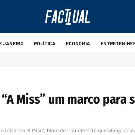
DE JANEIRO
POLÍTICA
ECONOMIA
ENTRETENIME
“A Miss” um marco para su
 telas em "A Miss", filme de Daniel Porto que chega ao c