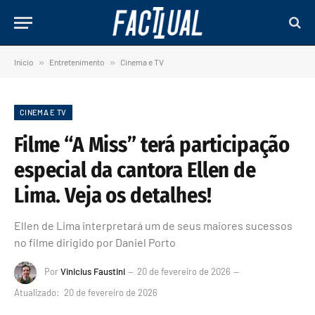
Início
»
Entretenimento
»
Cinema e TV
CINEMA E TV
Filme “A Miss” terá participação
especial da cantora Ellen de
Lima. Veja os detalhes!
Ellen de Lima interpretará um de seus maiores sucessos
no filme dirigido por Daniel Porto
Por
Vinicius Faustini
20 de fevereiro de 2026
Atualizado:
20 de fevereiro de 2026