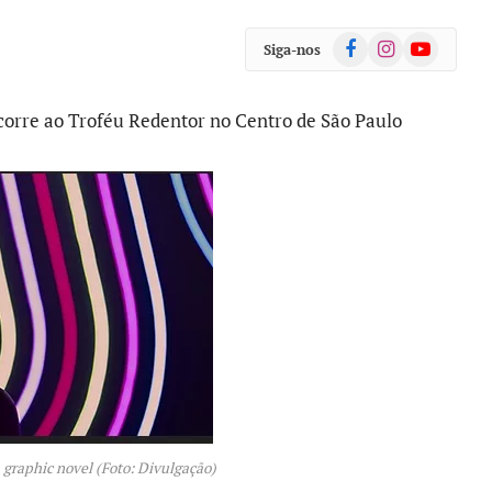
Facebook
Instagram
YouTube
Siga-nos
corre ao Troféu Redentor no Centro de São Paulo
m graphic novel (Foto: Divulgação)