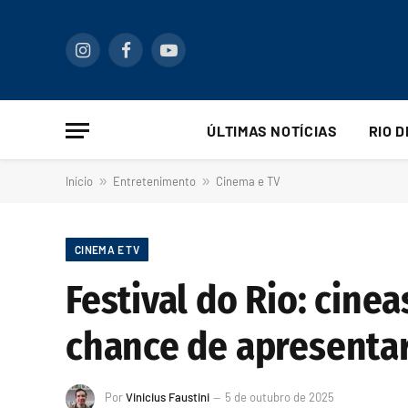
Instagram
Facebook
YouTube
ÚLTIMAS NOTÍCIAS
RIO 
Início
»
Entretenimento
»
Cinema e TV
CINEMA E TV
Festival do Rio: cinea
chance de apresentar 
Por
Vinicius Faustini
5 de outubro de 2025