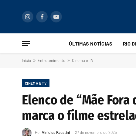
Instagram
Facebook
YouTube
ÚLTIMAS NOTÍCIAS
RIO 
Início
»
Entretenimento
»
Cinema e TV
CINEMA E TV
Elenco de “Mãe Fora d
marca o filme estrel
Por
Vinicius Faustini
27 de novembro de 2025