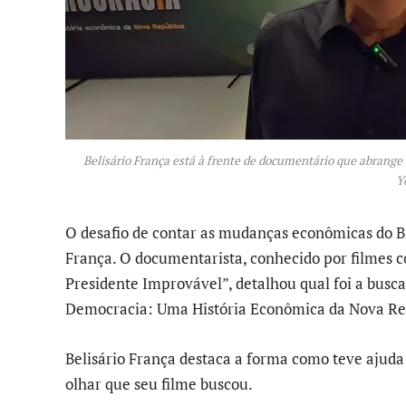
Belisário França está à frente de documentário que abrange 
Y
O desafio de contar as mudanças econômicas do Br
França. O documentarista, conhecido por filmes 
Presidente Improvável”, detalhou qual foi a bus
Democracia: Uma História Econômica da Nova Re
Belisário França destaca a forma como teve ajuda 
olhar que seu filme buscou.