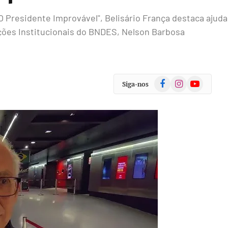
O Presidente Improvável", Belisário França destaca ajud
ações Institucionais do BNDES, Nelson Barbosa
Facebook
Instagram
YouTube
Siga-nos