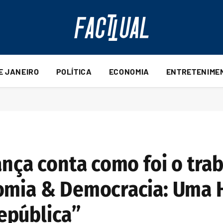
DE JANEIRO
POLÍTICA
ECONOMIA
ENTRETENIME
ança conta como foi o tra
omia & Democracia: Uma H
epública”