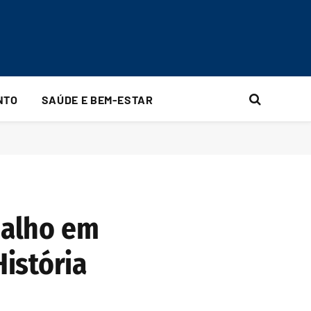
NTO
SAÚDE E BEM-ESTAR
balho em
istória