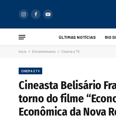
Instagram
Facebook
YouTube
ÚLTIMAS NOTÍCIAS
RIO 
Início
»
Entretenimento
»
Cinema e TV
CINEMA E TV
Cineasta Belisário Fr
torno do filme “Econ
Econômica da Nova R