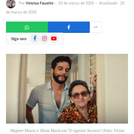
Por
Vinicius Faustini
20 de março de 2026
Atualizado:
20
de março de 2026
Facebook
Instagram
YouTube
Siga-nos
Wagner Moura e Tânia Maria em “O Agente Secreto” (Foto: Victor