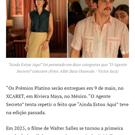
“Ainda Estou Aqui” foi premiado em duas categorias que “O Agente
Secreto” concorre (Foto: Alile Dara Onawale / Victor Jucá)
“Os Prêmios Platino serão entregues em 9 de maio, no
XCARET, em Riviera Maya, no México. “O Agente
Secreto” tenta repetir o feito que “Ainda Estou Aqui” teve
na edição passada.
Em 2025, o filme de Walter Salles se tornou a primeira