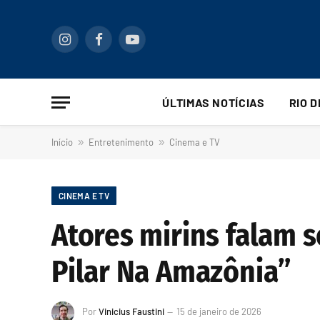
Instagram
Facebook
YouTube
ÚLTIMAS NOTÍCIAS
RIO 
Início
»
Entretenimento
»
Cinema e TV
CINEMA E TV
Atores mirins falam s
Pilar Na Amazônia”
Por
Vinicius Faustini
15 de janeiro de 2026