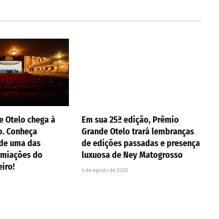
e Otelo chega à
Em sua 25ª edição, Prêmio
o. Conheça
Grande Otelo trará lembranças
 de uma das
de edições passadas e presença
emiações do
luxuosa de Ney Matogrosso
eiro!
4 de agosto de 2026