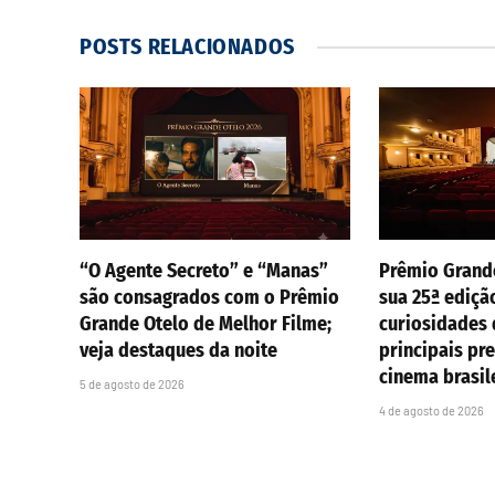
POSTS
RELACIONADOS
“O Agente Secreto” e “Manas”
Prêmio Grand
são consagrados com o Prêmio
sua 25ª ediçã
Grande Otelo de Melhor Filme;
curiosidades
veja destaques da noite
principais pr
cinema brasil
5 de agosto de 2026
4 de agosto de 2026