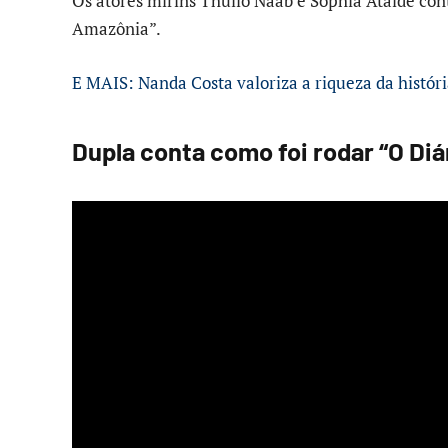
Os atores mirins Thúlio Naab e Sophia Ataíde cont
Amazônia”.
E MAIS: Nanda Costa valoriza a riqueza da histór
Dupla conta como foi rodar “O Diá